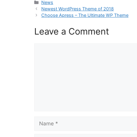
Categories
News
Newest WordPress Theme of 2018
Choose Apress – The Ultimate WP Theme
Leave a Comment
Comment
Name